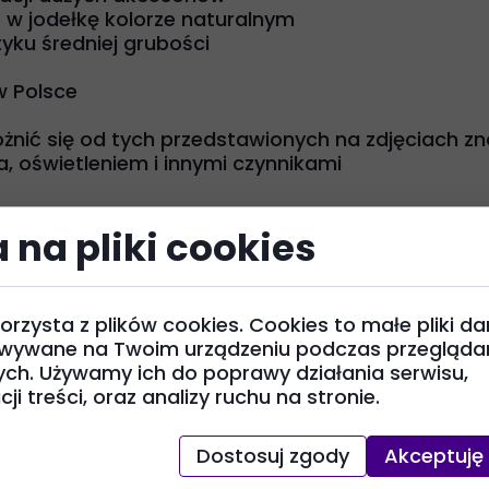
w jodełkę kolorze naturalnym
tyku średniej grubości
w Polsce
żnić się od tych przedstawionych na zdjęciach zn
, oświetleniem i innymi czynnikami
 na pliki cookies
orzysta z plików cookies. Cookies to małe pliki da
wywane na Twoim urządzeniu podczas przeglądan
ych. Używamy ich do poprawy działania serwisu,
na metce, wymaga prasowania
ji treści, oraz analizy ruchu na stronie.
Dostosuj zgody
Akceptuję