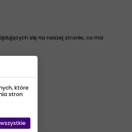
ajdujących się na naszej stronie, co ma
nych, które
ia stron
 wszystkie