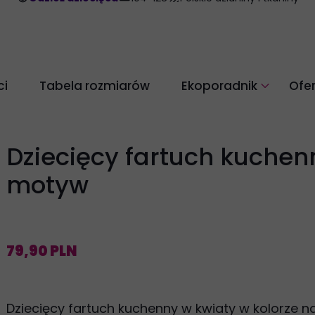
i
Tabela rozmiarów
Ekoporadnik
Ofe
Pielęgnacja odzieży z w
Dbaj o środowisko
Dziecięcy fartuch kuchen
motyw
79,90 PLN
Dziecięcy fartuch kuchenny w kwiaty w kolorze n