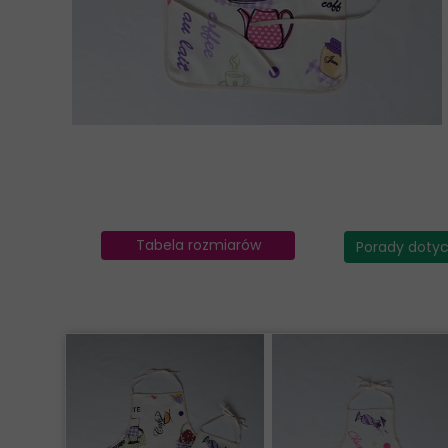
Sukienki
T-shirty
Kolekcje
Tabela rozmiarów
Porady doty