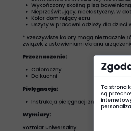
Wykończony skośną plisą bawełnianą 
Nieprześwitujący, nieelastyczny, w do
Kolor dominujący ecru
Uszyty w pracowni odzieży dla dzieci 
* Rzeczywiste kolory mogą nieznacznie ró
związek z ustawieniami ekranu urządzenia
Przeznaczenie:
Zgoda
Całoroczny
Do kuchni
Ta strona k
Pielęgnacja:
są przecho
internetow
Instrukcja pielęgnacji znajduje się 
personalizac
Wymiary:
Rozmiar uniwersalny