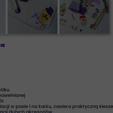
IE
tiku
 bawełnianej
zór
acji w pasie i na karku, zawiera praktyczną kiesz
izacji dużych akcesoriów