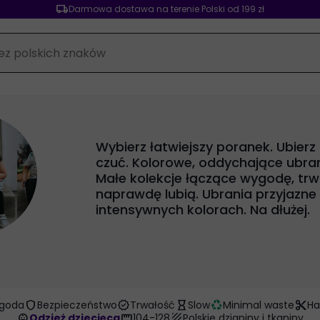
local_shipping
Darmowa dostawa na terenie Polski od 199 zł
Wybierz łatwiejszy poranek. Ubierz
czuć. Kolorowe, oddychające ubrani
Małe kolekcje łączące wygodę, trwa
naprawdę lubią. Ubrania przyjazne
intensywnych kolorach. Na dłużej.
shield
verified
hourglass_empty
recycling
content_cut
goda
Bezpieczeństwo
Trwałość
Slow
Minimal waste
H
child_care
straighten
texture
Odzież dziecięca
104-128
Polskie dzianiny i tkaniny