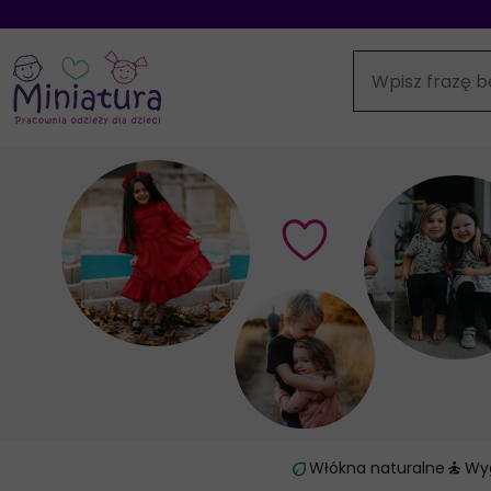
eco
self_improvement
Włókna naturalne
Wy