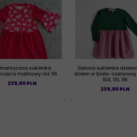
mantyczna sukienka
Zielona sukienka dziew
częca malinowy róż 116
dołem w biało-czerwoną 
104, 110, 116
239,90 PLN
239,90 PLN