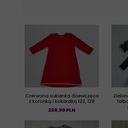
Czerwona sukienka dziewczęca
Zielon
z koronką i kokardką 122, 128
falb
239,90 PLN