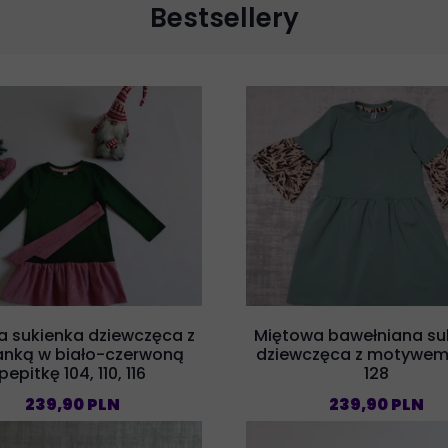
Bestsellery
a sukienka dziewczęca z
Miętowa bawełniana su
anką w biało-czerwoną
dziewczęca z motywem
pepitkę 104, 110, 116
128
239,90 PLN
239,90 PLN