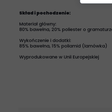
Skład i pochodzenie:
Materiał główny:
80% bawełna, 20% poliester o gramaturz
Wykończenie i dodatki:
85% bawełna, 15% poliamid (lamówka)
Wyprodukowane w Unii Europejskiej