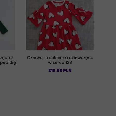
częca z
Czerwona sukienka dziewczęca
pepitkę
w serca 128
219,90 PLN