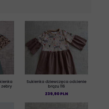
kienka
Sukienka dziewczęca odcienie
 zebry
brązu 116
239,90 PLN