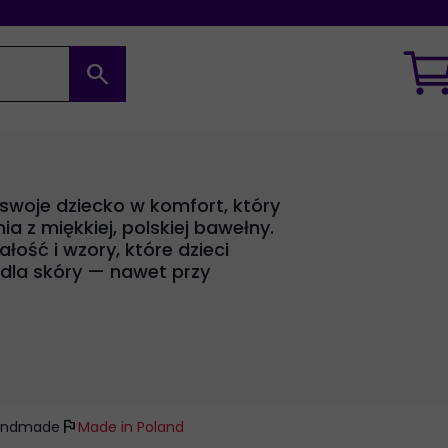
search
 swoje dziecko w komfort, który
a z miękkiej, polskiej bawełny.
łość i wzory, które dzieci
 dla skóry — nawet przy
flag
andmade
Made in Poland