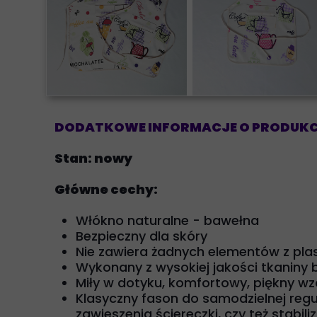
DODATKOWE INFORMACJE O PRODUKC
Stan:
nowy
Główne cechy:
Włókno naturalne - bawełna
Bezpieczny dla skóry
Nie zawiera żadnych elementów z plas
Wykonany z wysokiej jakości tkaniny
Miły w dotyku, komfortowy, piękny w
Klasyczny fason do samodzielnej regul
zawieszenia ściereczki, czy też stabil