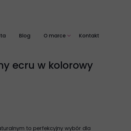
rta
Blog
O marce
Kontakt
łókien naturalnych
Nasza historia
Co nas wyróżnia
ny ecru w kolorowy
aturalnym to perfekcyjny wybór dla