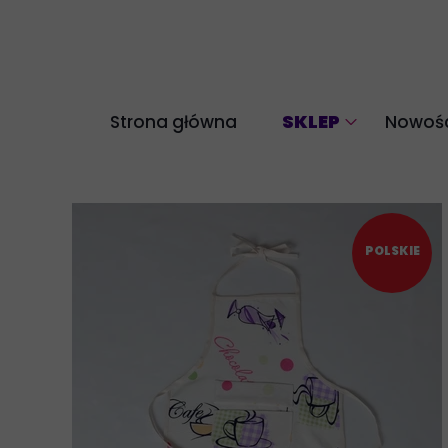
SKLEP
Strona główna
Nowośc
Akcesoria
Bluzy
Komplety
POLSKIE
Legginsy
Longsleeve
Spodnie
Spódnice