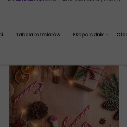
i
Tabela rozmiarów
Ekoporadnik
Ofe
Pielęgnacja odzieży z w
Dbaj o środowisko