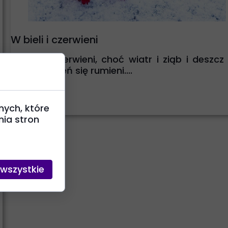
W bieli i czerwieni
W bieli i czerwieni, choć wiatr i ziąb i deszcz 
plucha, jesień się rumieni....
nych, które
ia stron
 wszystkie