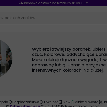
local_shipping
Darmowa dostawa na terenie Polski od 199 zł
Wybierz łatwiejszy poranek. Ubierz
czuć. Kolorowe, oddychające ubrani
Małe kolekcje łączące wygodę, trwa
naprawdę lubią. Ubrania przyjazne
intensywnych kolorach. Na dłużej.
shield
verified
hourglass_empty
recycling
content_cut
goda
Bezpieczeństwo
Trwałość
Slow
Minimal waste
H
child_care
straighten
texture
Odzież dziecięca
104-128
Polskie dzianiny i tkaniny