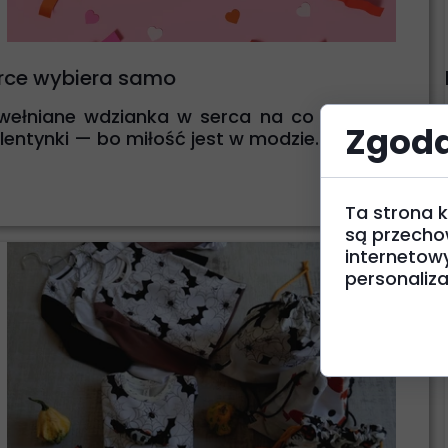
Sukienki
T-shirty
rce wybiera samo
Kolekcje
wełniane wdzianka w serca na co dzień i w
Zgoda
entynki — bo miłość jest w modzie....
Ta strona k
są przecho
internetow
personalizac