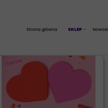
SKLEP
Strona główna
Nowośc
Akcesoria
Bluzy
Komplety
Legginsy
Longsleeve
Spodnie
Spódnice