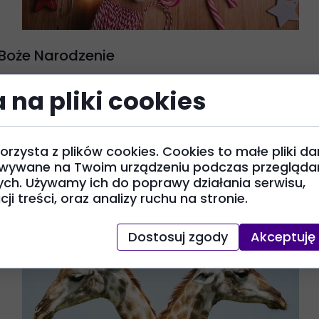
Boże Narodzenie
Pada śnieg, prószy śnieg, bielutki jak mleko. W
 na pliki cookies
sklepach gwar, w sklepach ruch:-Gwiazdka
niedaleko!
Jeszcze dzień,...
orzysta z plików cookies. Cookies to małe pliki da
wywane na Twoim urządzeniu podczas przeglądan
ych. Używamy ich do poprawy działania serwisu,
ji treści, oraz analizy ruchu na stronie.
Dostosuj zgody
Akceptuję