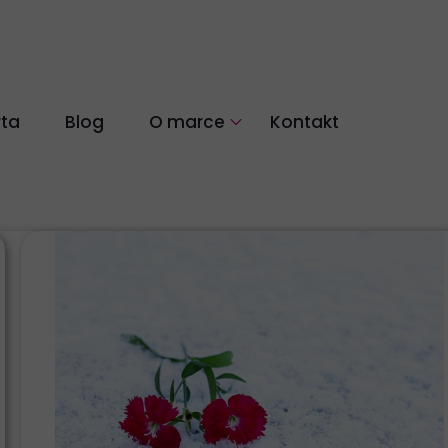
rta
Blog
O marce
Kontakt
łókien naturalnych
Nasza historia
Co nas wyróżnia