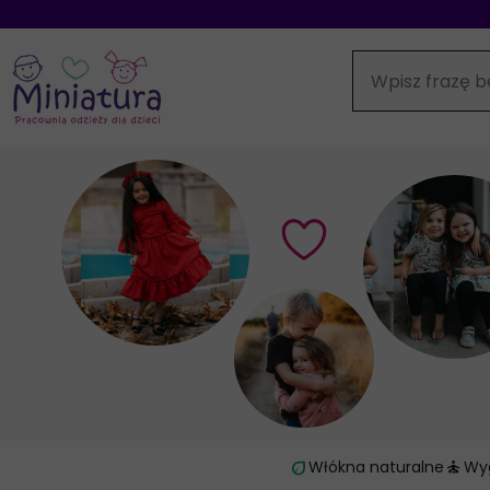
eco
self_improvement
Włókna naturalne
Wy