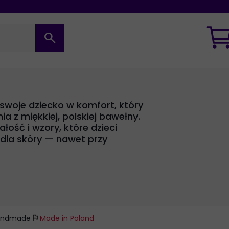
search
 swoje dziecko w komfort, który
a z miękkiej, polskiej bawełny.
łość i wzory, które dzieci
 dla skóry — nawet przy
flag
andmade
Made in Poland