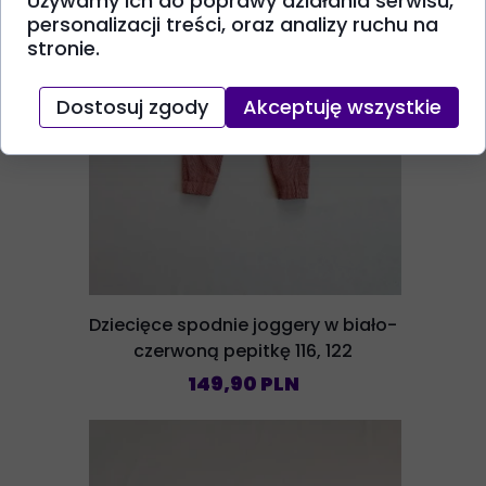
Używamy ich do poprawy działania serwisu,
personalizacji treści, oraz analizy ruchu na
stronie.
Dostosuj zgody
Akceptuję wszystkie
Dziecięce spodnie joggery w biało-
czerwoną pepitkę 116, 122
149,90 PLN