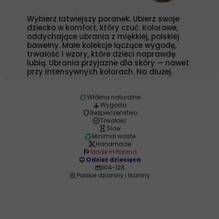
Wybierz łatwiejszy poranek. Ubierz swoje
dziecko w komfort, który czuć. Kolorowe,
oddychające ubrania z miękkiej, polskiej
bawełny. Małe kolekcje łączące wygodę,
trwałość i wzory, które dzieci naprawdę
lubią. Ubrania przyjazne dla skóry — nawet
przy intensywnych kolorach. Na dłużej.
eco
Włókna naturalne
self_improvement
Wygoda
shield
Bezpieczeństwo
verified
Trwałość
hourglass_empty
Slow
recycling
Minimal waste
content_cut
Handmade
flag
Made in Poland
child_care
Odzież dziecięca
straighten
104-128
texture
Polskie dzianiny i tkaniny