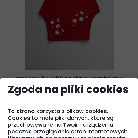
Czerwona bawełniana bluzka oversize ażur
Zgoda na pliki cookies
w serca 116, 122
109,90 PLN
Ta strona korzysta z plików cookies.
Cookies to małe pliki danych, które są
przechowywane na Twoim urządzeniu
podczas przeglądania stron internetowych.