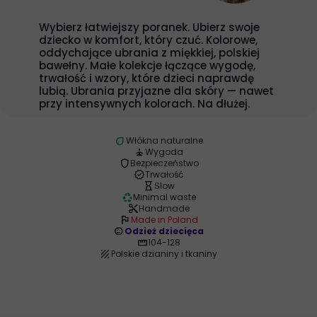
Wybierz łatwiejszy poranek. Ubierz swoje
dziecko w komfort, który czuć. Kolorowe,
oddychające ubrania z miękkiej, polskiej
bawełny. Małe kolekcje łączące wygodę,
trwałość i wzory, które dzieci naprawdę
lubią. Ubrania przyjazne dla skóry — nawet
przy intensywnych kolorach. Na dłużej.
eco
Włókna naturalne
self_improvement
Wygoda
shield
Bezpieczeństwo
verified
Trwałość
hourglass_empty
Slow
recycling
Minimal waste
content_cut
Handmade
flag
Made in Poland
child_care
Odzież dziecięca
straighten
104-128
texture
Polskie dzianiny i tkaniny