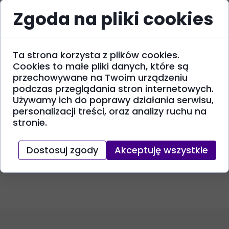
Bądź na bieżąco z naszą ofertą, otrzymuj
Zgoda na pliki cookies
informacje o nowościach i promocjach.
Zapisz
się do naszego newslettera
.
Ta strona korzysta z plików cookies.
I wpadnij na małe zakupy za jakiś czas.
Cookies to małe pliki danych, które są
Zapraszamy w każdym razie.
przechowywane na Twoim urządzeniu
podczas przeglądania stron internetowych.
Tymczasem życzymy Ci miłego dnia i niech żyje
Używamy ich do poprawy działania serwisu,
rękodzieło! :)
personalizacji treści, oraz analizy ruchu na
stronie.
Rozpocznij zakupy
Dostosuj zgody
Akceptuję wszystkie