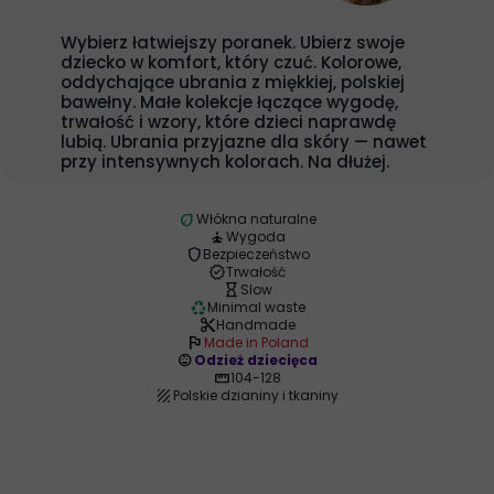
Wybierz łatwiejszy poranek. Ubierz swoje
dziecko w komfort, który czuć. Kolorowe,
oddychające ubrania z miękkiej, polskiej
bawełny. Małe kolekcje łączące wygodę,
trwałość i wzory, które dzieci naprawdę
lubią. Ubrania przyjazne dla skóry — nawet
przy intensywnych kolorach. Na dłużej.
eco
Włókna naturalne
self_improvement
Wygoda
shield
Bezpieczeństwo
verified
Trwałość
hourglass_empty
Slow
recycling
Minimal waste
content_cut
Handmade
flag
Made in Poland
child_care
Odzież dziecięca
straighten
104-128
texture
Polskie dzianiny i tkaniny