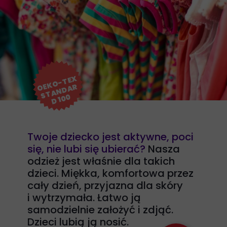
K
O
-
T
E
X
S
T
A
N
D
A
D 1
0
O
E
R
0
Twoje dziecko jest aktywne, poci
się, nie lubi się ubierać?
Nasza
odzież jest właśnie dla takich
dzieci. Miękka, komfortowa przez
cały dzień, przyjazna dla skóry
i wytrzymała. Łatwo ją
samodzielnie założyć i zdjąć.
Dzieci lubią ją nosić.