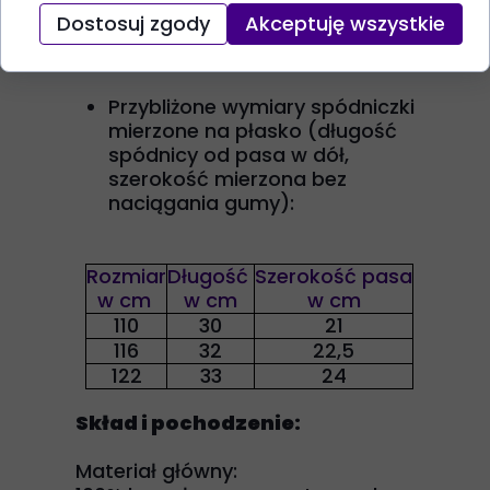
prasowania
Dostosuj zgody
Akceptuję wszystkie
Wymiary:
Przybliżone wymiary spódniczki
mierzone na płasko (długość
spódnicy od pasa w dół,
szerokość mierzona bez
naciągania gumy):
Rozmiar
Długość
Szerokość pasa
w cm
w cm
w cm
110
30
21
116
32
22,5
122
33
24
Skład i pochodzenie:
Materiał główny: