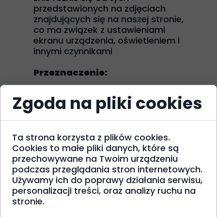
przedstawionych na zdjęciach
znajdujących się na naszej stronie,
co ma związek z ustawieniami
ekranu urządzenia, oświetleniem i
innymi czynnikami
Przeznaczenie:
Całoroczna, zimą na cieplejsze
Zgoda na pliki cookies
dni
Zabawa, dobry wygląd
Na specjalną okazję, urodziny,
przyjęcia, święta i
Ta strona korzysta z plików cookies.
uroczystości, spacer, do
Cookies to małe pliki danych, które są
przedszkola i szkoły
przechowywane na Twoim urządzeniu
podczas przeglądania stron internetowych.
Pielęgnacja:
Używamy ich do poprawy działania serwisu,
personalizacji treści, oraz analizy ruchu na
Instrukcja pielęgnacji znajduje
stronie.
się na metce, wymaga