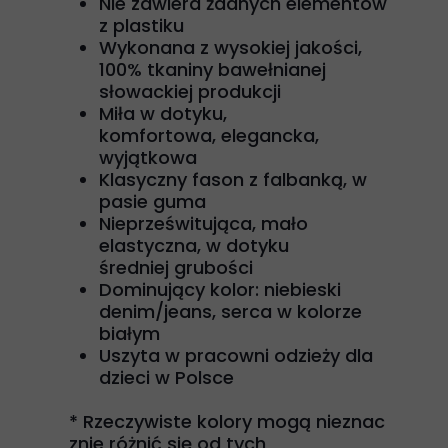
Nie zawiera żadnych elementów
z plastiku
Wykonana z wysokiej jakości,
100% tkaniny bawełnianej
słowackiej produkcji
Miła w dotyku,
komfortowa, elegancka,
wyjątkowa
Klasyczny fason z falbanką, w
pasie guma
Nieprześwitująca, mało
elastyczna, w dotyku
średniej grubości
Dominujący kolor: niebieski
denim/jeans, serca w kolorze
białym
Uszyta w pracowni odzieży dla
dzieci w Polsce
* Rzeczywiste kolory mogą nieznac
znie różnić się od tych