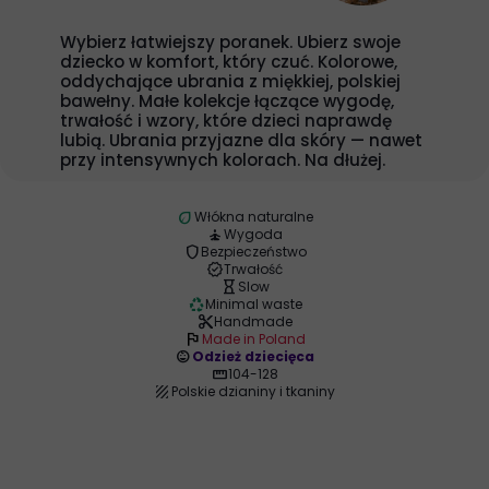
Wybierz łatwiejszy poranek. Ubierz swoje
dziecko w komfort, który czuć. Kolorowe,
oddychające ubrania z miękkiej, polskiej
bawełny. Małe kolekcje łączące wygodę,
trwałość i wzory, które dzieci naprawdę
lubią. Ubrania przyjazne dla skóry — nawet
przy intensywnych kolorach. Na dłużej.
eco
Włókna naturalne
self_improvement
Wygoda
shield
Bezpieczeństwo
verified
Trwałość
hourglass_empty
Slow
recycling
Minimal waste
content_cut
Handmade
flag
Made in Poland
child_care
Odzież dziecięca
straighten
104-128
texture
Polskie dzianiny i tkaniny