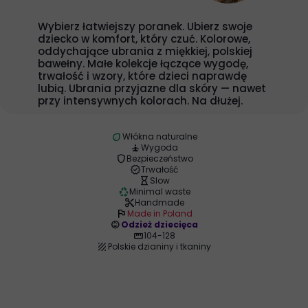
Wybierz łatwiejszy poranek. Ubierz swoje
dziecko w komfort, który czuć. Kolorowe,
oddychające ubrania z miękkiej, polskiej
bawełny. Małe kolekcje łączące wygodę,
trwałość i wzory, które dzieci naprawdę
lubią. Ubrania przyjazne dla skóry — nawet
przy intensywnych kolorach. Na dłużej.
eco
Włókna naturalne
self_improvement
Wygoda
shield
Bezpieczeństwo
verified
Trwałość
hourglass_empty
Slow
recycling
Minimal waste
content_cut
Handmade
flag
Made in Poland
child_care
Odzież dziecięca
straighten
104-128
texture
Polskie dzianiny i tkaniny