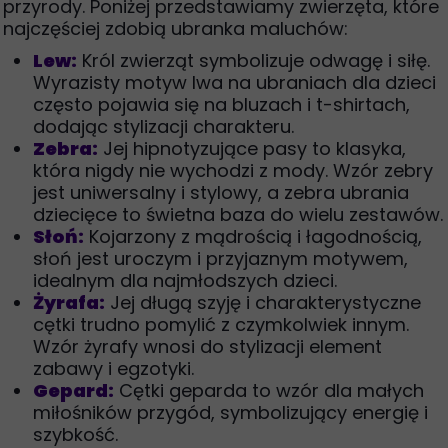
przyrody. Poniżej przedstawiamy zwierzęta, które
najczęściej zdobią ubranka maluchów:
Lew:
Król zwierząt symbolizuje odwagę i siłę.
Wyrazisty motyw lwa na ubraniach dla dzieci
często pojawia się na bluzach i t-shirtach,
dodając stylizacji charakteru.
Zebra:
Jej hipnotyzujące pasy to klasyka,
która nigdy nie wychodzi z mody. Wzór zebry
jest uniwersalny i stylowy, a zebra ubrania
dziecięce to świetna baza do wielu zestawów.
Słoń:
Kojarzony z mądrością i łagodnością,
słoń jest uroczym i przyjaznym motywem,
idealnym dla najmłodszych dzieci.
Żyrafa:
Jej długą szyję i charakterystyczne
cętki trudno pomylić z czymkolwiek innym.
Wzór żyrafy wnosi do stylizacji element
zabawy i egzotyki.
Gepard:
Cętki geparda to wzór dla małych
miłośników przygód, symbolizujący energię i
szybkość.