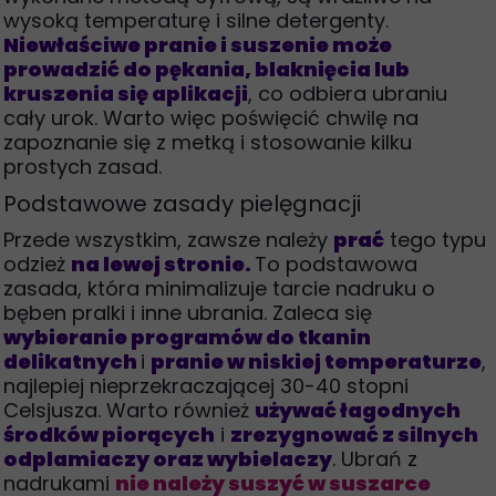
wysoką temperaturę i silne detergenty.
Niewłaściwe pranie i suszenie może
prowadzić do pękania, blaknięcia lub
kruszenia się aplikacji
, co odbiera ubraniu
cały urok. Warto więc poświęcić chwilę na
zapoznanie się z metką i stosowanie kilku
prostych zasad.
Podstawowe zasady pielęgnacji
Przede wszystkim, zawsze należy
prać
tego typu
odzież
na lewej stronie.
To podstawowa
zasada, która minimalizuje tarcie nadruku o
bęben pralki i inne ubrania. Zaleca się
wybieranie programów do tkanin
delikatnych
i
pranie w niskiej temperaturze
,
najlepiej nieprzekraczającej 30-40 stopni
Celsjusza. Warto również
używać łagodnych
środków piorących
i
zrezygnować z silnych
odplamiaczy oraz wybielaczy
. Ubrań z
nadrukami
nie należy suszyć w suszarce