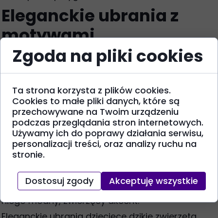
Eleganckie ubrania z
motywami
afrykańskimi: na
Zgoda na pliki cookies
specjalne okazje
Ta strona korzysta z plików cookies.
Motywy dzikich zwierząt mogą być również
Cookies to małe pliki danych, które są
częścią eleganckiej garderoby dziecięcej.
przechowywane na Twoim urządzeniu
Kluczem jest subtelność i wysoka jakość
podczas przeglądania stron internetowych.
materiałów. Zamiast dużych, kolorowych
Używamy ich do poprawy działania serwisu,
nadruków, w stylizacjach na specjalne okazje
personalizacji treści, oraz analizy ruchu na
lepiej sprawdzą się delikatne wzory,
stronie.
minimalistyczne hafty lub printy utrzymane w
stonowanej, monochromatycznej kolorystyce.
Takie podejście pozwala zachować odświętny
Dostosuj zgody
Akceptuję wszystkie
charakter stroju, jednocześnie przemycając do
niego modny, zwierzęcy akcent.
Eleganckie ubrania dziecięce dzikie zwierzęta