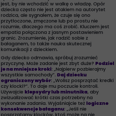
jest, by nie wchodzić w walkę o władzę. Opór
dziecka często nie jest atakiem na autorytet
rodzica, ale sygnałem, że czuje się ono
przytłoczone, zmęczone lub po prostu nie
rozumie, dlaczego ma coś zrobić. Kluczem jest
empatia połączona z jasnym postawieniem
granic. Zrozumienie, jak radzić sobie z
bałaganem, to także nauka skutecznej
komunikacji z dzieckiem.
Gdy dziecko odmawia, spróbuj zrozumieć
przyczynę. Może zadanie jest zbyt duże?
Podziel
je na mniejsze kroki
: „Najpierw pozbierajmy
wszystkie samochody”.
Daj dziecku
ograniczony wybór
: „Wolisz posprzątać kredki
czy klocki?”. To daje mu poczucie kontroli.
Używajcie
klepsydry lub minutnika
, aby
zwizualizować krótki czas potrzebny na
wykonanie zadania. Wyjaśniajcie też
logiczne
konsekwencje bałaganu
: „Jeśli nie
posprzątamy klocków, ktoś może na nie