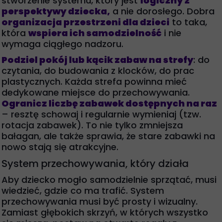
stworzenie systemu, który jest
logiczny z
perspektywy dziecka,
a nie dorosłego. Dobra
organizacja przestrzeni dla dzieci
to taka,
która
wspiera ich samodzielność
i nie
wymaga ciągłego nadzoru.
Podziel pokój lub kącik zabaw na strefy
: do
czytania, do budowania z klocków, do prac
plastycznych. Każda strefa powinna mieć
dedykowane miejsce do przechowywania.
Ogranicz liczbę zabawek dostępnych na raz
– resztę schowaj i regularnie wymieniaj (tzw.
rotacja zabawek). To nie tylko zmniejsza
bałagan, ale także sprawia, że stare zabawki na
nowo stają się atrakcyjne.
System przechowywania, który działa
Aby dziecko mogło samodzielnie sprzątać, musi
wiedzieć, gdzie co ma trafić. System
przechowywania musi być prosty i wizualny.
Zamiast głębokich skrzyń, w których wszystko