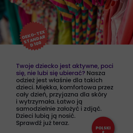
K
O
-
T
E
X
S
T
A
N
D
A
D 1
0
O
E
R
0
Twoje dziecko jest aktywne, poci
się, nie lubi się ubierać?
Nasza
odzież jest właśnie dla takich
dzieci. Miękka, komfortowa przez
cały dzień, przyjazna dla skóry
i wytrzymała. Łatwo ją
samodzielnie założyć i zdjąć.
Dzieci lubią ją nosić.
Sprawdź już teraz.
POLSKI
E