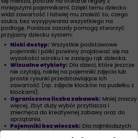
się miesza, postaw na otwarte regały z
mniejszymi pojemnikami. Dzięki temu dziecko
widzi zawartość i łatwiej mu znaleźć to, czego
szuka, bez wysypywania wszystkiego na
podłogę. Poniższe zasady pomogą stworzyć
przyjazny dziecku system:
Niski dostęp:
Wszystkie podstawowe
pojemniki i półki powinny znajdować się na
wysokości wzroku i w zasięgu rąk dziecka.
Wizualne etykiety:
Dla dzieci, które jeszcze
nie czytają, naklej na pojemniki zdjęcia lub
proste rysunki przedstawiające ich
zawartość (np. zdjęcie klocków na pudełku z
klockami).
Ograniczona liczba zabawek:
Mniej znaczy
więcej. Zbyt duży wybór przytłacza i
zniechęca do kreatywnej zabawy oraz do
sprzątania.
Pojemniki bez wieczek:
Dla najmłodszych
dzieci (3-4 lata) zdejmowane pokrywki to