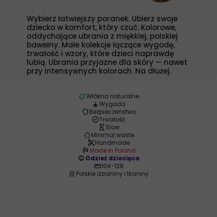
Wybierz łatwiejszy poranek. Ubierz swoje
dziecko w komfort, który czuć. Kolorowe,
oddychające ubrania z miękkiej, polskiej
bawełny. Małe kolekcje łączące wygodę,
trwałość i wzory, które dzieci naprawdę
lubią. Ubrania przyjazne dla skóry — nawet
przy intensywnych kolorach. Na dłużej.
eco
Włókna naturalne
self_improvement
Wygoda
shield
Bezpieczeństwo
verified
Trwałość
hourglass_empty
Slow
recycling
Minimal waste
content_cut
Handmade
flag
Made in Poland
child_care
Odzież dziecięca
straighten
104-128
texture
Polskie dzianiny i tkaniny