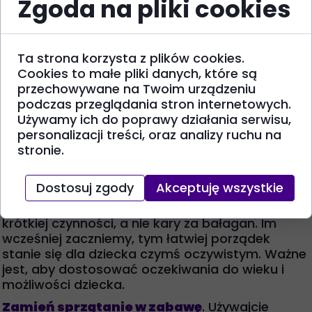
Zgoda na pliki cookies
dodatkowa przeszkoda. Otwarte kosze i
pojemniki znacznie ułatwiają szybkie
wrzucenie zabawek na miejsce.
Jak wyrobić u dzieci
Ta strona korzysta z plików cookies.
Cookies to małe pliki danych, które są
nawyki sprzątania:
przechowywane na Twoim urządzeniu
podczas przeglądania stron internetowych.
porady i triki
Używamy ich do poprawy działania serwisu,
personalizacji treści, oraz analizy ruchu na
Nawyk sprzątania nie pojawia się z dnia na dzień.
stronie.
To
proces, który wymaga cierpliwości,
konsekwencji i pozytywnego wzmocnienia
.
Dostosuj zgody
Akceptuję wszystkie
Kluczem jest włączenie sprzątania w naturalny
rytm dnia i przedstawienie go jako normalnej,
krótkiej czynności, a nie kary za bałagan. Im
wcześniej zaczniemy, tym łatwiej porządek
stanie się dla dziecka czymś oczywistym. Ważne
jest, aby dostosować oczekiwania do wieku i
możliwości dziecka.
Zamień sprzątanie w zabawę
. Używajcie