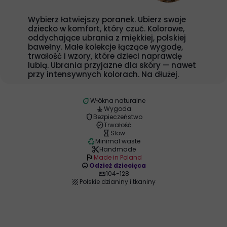
Wybierz łatwiejszy poranek. Ubierz swoje
dziecko w komfort, który czuć. Kolorowe,
oddychające ubrania z miękkiej, polskiej
bawełny. Małe kolekcje łączące wygodę,
trwałość i wzory, które dzieci naprawdę
lubią. Ubrania przyjazne dla skóry — nawet
przy intensywnych kolorach. Na dłużej.
eco
Włókna naturalne
self_improvement
Wygoda
shield
Bezpieczeństwo
verified
Trwałość
hourglass_empty
Slow
recycling
Minimal waste
content_cut
Handmade
flag
Made in Poland
child_care
Odzież dziecięca
straighten
104-128
texture
Polskie dzianiny i tkaniny