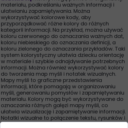
materiału, podkreślaniu ważnych informacji i
ułatwianiu zapamiętywania. Można
wykorzystywać kolorowe kody, aby
przyporządkować różne kolory do różnych
kategorii informacji. Na przykład, można używać
koloru czerwonego do oznaczania ważnych dat,
koloru niebieskiego do oznaczania definicji, a
koloru zielonego do oznaczania przykładów. Taki
system kolorystyczny ułatwia dziecku orientację
w materiale i szybkie odnajdywanie potrzebnych
informacji. Można również wykorzystywać kolory
do tworzenia map myśli i notatek wizualnych.
Mapy myśli to graficzne przedstawienia
informacji, które pomagają w organizowaniu
myśli, generowaniu pomysłów i zapamiętywaniu
materiału. Kolory mogą być wykorzystywane do
oznaczania różnych gałęzi mapy myśli, co
ułatwia wizualizację i zapamiętywanie informacji.
Notatki wizualne to połączenie tekstu, rysunków i
kolorów, które pomagają w aktywizacji różnych