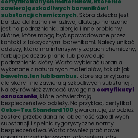
certyfikowanych materiałów, które nie
zawierają szkodliwych barwników i
substancji chemicznych
. Skóra dziecka jest
bardzo delikatna i wrażliwa, dlatego narażona
jest na podrażnienia, alergie i inne problemy
skórne, które mogą być spowodowane przez
kontakt z toksycznymi barwnikami. Należy unikać
odzieży, która ma intensywny zapach chemiczny,
farbuje podczas prania lub powoduje
podrażnienia skóry. Warto wybierać ubrania
wykonane z naturalnych materiałów, takich jak
bawełna
,
len lub bambus
, które są przyjazne
dla skóry i nie zawierają szkodliwych substancji.
Należy również zwracać uwagę na
certyfikaty i
oznaczenia
, które potwierdzają
bezpieczeństwo odzieży. Na przykład, certyfikat
Oeko-Tex Standard 100
gwarantuje, że odzież
została przebadana na obecność szkodliwych
substancji i spełnia rygorystyczne normy
bezpieczeństwa. Warto również prać nowe
ubrania przed pierwszym założeniem, aby