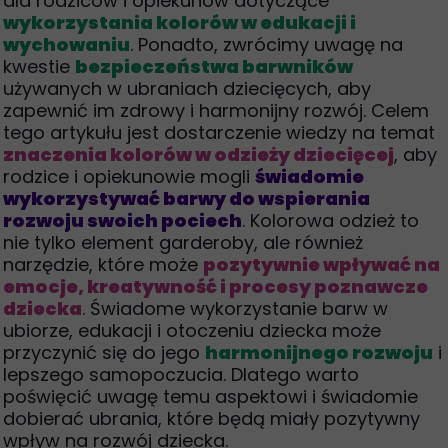
dla rodziców i opiekunów dotyczące
wykorzystania kolorów w edukacji i
wychowaniu
. Ponadto, zwrócimy uwagę na
kwestie
bezpieczeństwa barwników
używanych w ubraniach dziecięcych, aby
zapewnić im zdrowy i harmonijny rozwój. Celem
tego artykułu jest dostarczenie wiedzy na temat
znaczenia kolorów w odzieży dziecięcej
, aby
rodzice i opiekunowie mogli
świadomie
wykorzystywać barwy do wspierania
rozwoju swoich pociech
. Kolorowa odzież to
nie tylko element garderoby, ale również
narzędzie, które może
pozytywnie wpływać na
emocje, kreatywność i procesy poznawcze
dziecka
. Świadome wykorzystanie barw w
ubiorze, edukacji i otoczeniu dziecka może
przyczynić się do jego
harmonijnego rozwoju
i
lepszego samopoczucia. Dlatego warto
poświęcić uwagę temu aspektowi i świadomie
dobierać ubrania, które będą miały pozytywny
wpływ na rozwój dziecka.