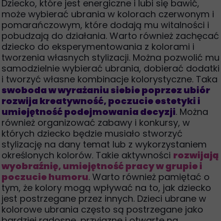
Dziecko, które jest energiczne i lubi się bawić,
może wybierać ubrania w kolorach czerwonym i
pomarańczowym, które dodają mu witalności i
pobudzają do działania. Warto również zachęcać
dziecko do eksperymentowania z kolorami i
tworzenia własnych stylizacji. Można pozwolić mu
samodzielnie wybierać ubrania, dobierać dodatki
i tworzyć własne kombinacje kolorystyczne. Taka
swoboda w wyrażaniu siebie poprzez ubiór
rozwija kreatywność, poczucie estetyki i
umiejętność podejmowania decyzji
. Można
również organizować zabawy i konkursy, w
których dziecko będzie musiało stworzyć
stylizację na dany temat lub z wykorzystaniem
określonych kolorów. Takie aktywności
rozwijają
wyobraźnię, umiejętność pracy w grupie i
poczucie humoru
. Warto również pamiętać o
tym, że kolory mogą wpływać na to, jak dziecko
jest postrzegane przez innych. Dzieci ubrane w
kolorowe ubrania często są postrzegane jako
bardziej radosne, przyjazne i otwarte na