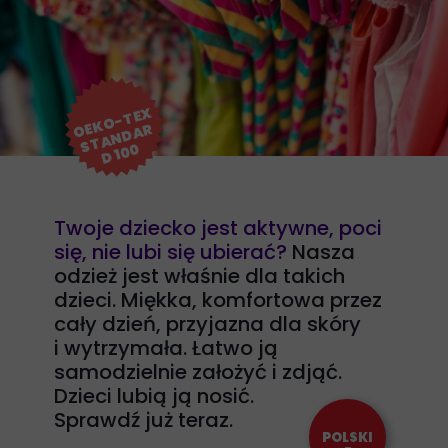
K
O
-
T
E
X
S
T
A
N
D
A
D 1
0
O
E
R
0
Twoje dziecko jest aktywne, poci
się, nie lubi się ubierać?
Nasza
odzież jest właśnie dla takich
dzieci. Miękka, komfortowa przez
cały dzień, przyjazna dla skóry
i wytrzymała. Łatwo ją
samodzielnie założyć i zdjąć.
Dzieci lubią ją nosić.
Sprawdź już teraz.
POLSKI