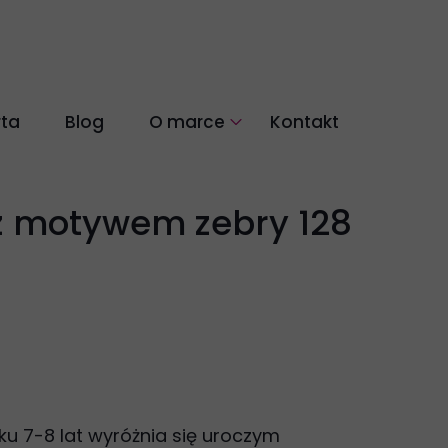
rta
Blog
O marce
Kontakt
łókien naturalnych
Nasza historia
Co nas wyróżnia
 z motywem zebry 128
u 7-8 lat wyróżnia się uroczym