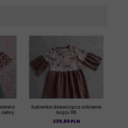
kienka
Sukienka dziewczęca odcienie
 zebry
brązu 116
239,90 PLN