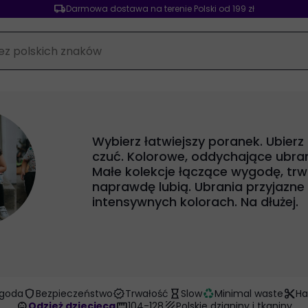
local_shipping
Darmowa dostawa na terenie Polski od 199 zł
Wybierz łatwiejszy poranek. Ubierz
czuć. Kolorowe, oddychające ubrani
Małe kolekcje łączące wygodę, trwa
naprawdę lubią. Ubrania przyjazne
intensywnych kolorach. Na dłużej.
shield
verified
hourglass_empty
recycling
content_cut
goda
Bezpieczeństwo
Trwałość
Slow
Minimal waste
H
child_care
straighten
texture
Odzież dziecięca
104-128
Polskie dzianiny i tkaniny