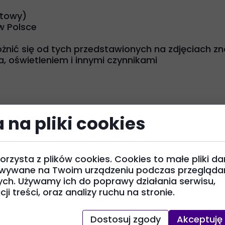
ętowy)
w Polsce
żnić się od tych przedstawionych na zdjęciach zn
, oświetleniem i innymi czynnikami
 na pliki cookies
y, na wyjazd
orzysta z plików cookies. Cookies to małe pliki da
wywane na Twoim urządzeniu podczas przeglądan
duje się na metce), dla efektu wymaga prasowania
ych. Używamy ich do poprawy działania serwisu,
ji treści, oraz analizy ruchu na stronie.
sko (długość rękawa od nasady rękawa, długość b
Dostosuj zgody
Akceptuję