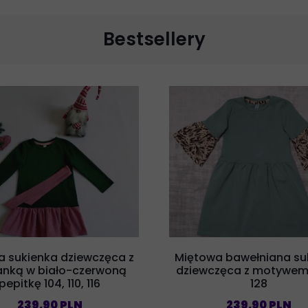
Bestsellery
a sukienka dziewczęca z
Miętowa bawełniana su
anką w biało-czerwoną
dziewczęca z motywem
pepitkę 104, 110, 116
128
239,90 PLN
239,90 PLN