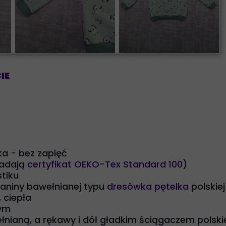
IE
ka - bez zapięć
iadają
certyfikat OEKO-Tex Standard 100
)
stiku
ianiny bawełnianej typu
dresówka pętelka
polskiej
 ciepła
wym
nianą, a rękawy i dół gładkim ściągaczem polski