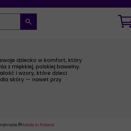
search
 swoje dziecko w komfort, który
a z miękkiej, polskiej bawełny.
łość i wzory, które dzieci
 dla skóry — nawet przy
flag
andmade
Made in Poland