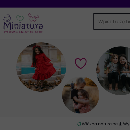
eco
self_improvement
Włókna naturalne
Wy