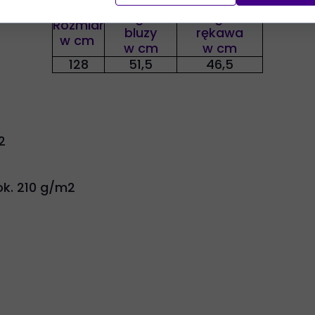
Długość
Długość
Rozmiar
bluzy
rękawa
w cm
w cm
w cm
128
51,5
46,5
2
k. 210 g/m2