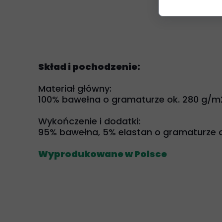
Skład i pochodzenie:
Materiał główny:
100% bawełna o gramaturze ok. 280 g/m
Wykończenie i dodatki:
95% bawełna, 5% elastan o gramaturze o
Wyprodukowane w Polsce