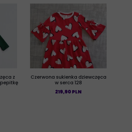
częca z
Czerwona sukienka dziewczęca
pepitkę
w serca 128
219,90 PLN