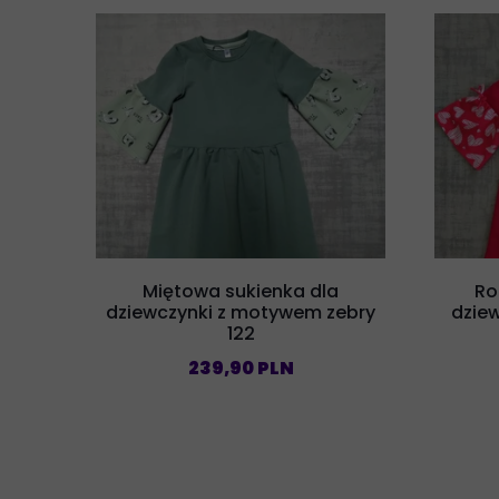
Miętowa sukienka dla
Ro
dziewczynki z motywem zebry
dziew
122
239,90 PLN