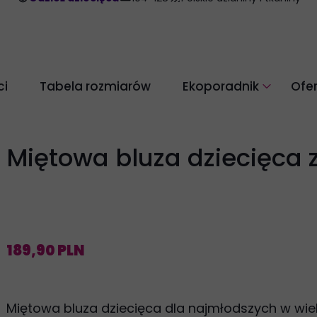
i
Tabela rozmiarów
Ekoporadnik
Ofe
Pielęgnacja odzieży z w
Dbaj o środowisko
Miętowa bluza dziecięca
189,90 PLN
Miętowa bluza dziecięca dla najmłodszych w wiek