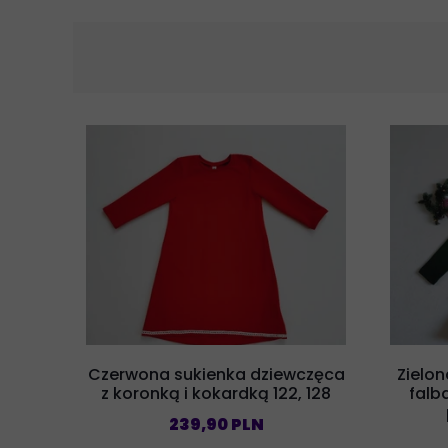
Czerwona sukienka dziewczęca
Zielon
z koronką i kokardką 122, 128
falb
239,90 PLN