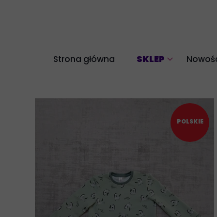
SKLEP
Strona główna
Nowośc
Akcesoria
Bluzy
Komplety
POLSKIE
Legginsy
Longsleeve
Spodnie
Spódnice