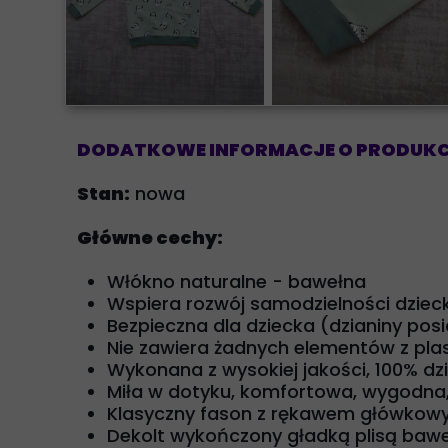
DODATKOWE INFORMACJE O PRODUKC
Stan:
nowa
Główne cechy:
Włókno naturalne - bawełna
Wspiera rozwój samodzielności dziec
Bezpieczna dla dziecka (dzianiny pos
Nie zawiera żadnych elementów z pla
Wykonana z wysokiej jakości, 100% dz
Miła w dotyku, komfortowa, wygodna,
Klasyczny fason z rękawem główko
Dekolt wykończony gładką plisą baweł