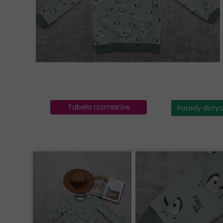
Sukienki
T-shirty
Kolekcje
Tabela rozmiarów
Porady doty