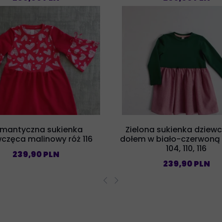
mantyczna sukienka
Zielona sukienka dziew
częca malinowy róż 116
dołem w biało-czerwoną 
104, 110, 116
239,90 PLN
239,90 PLN