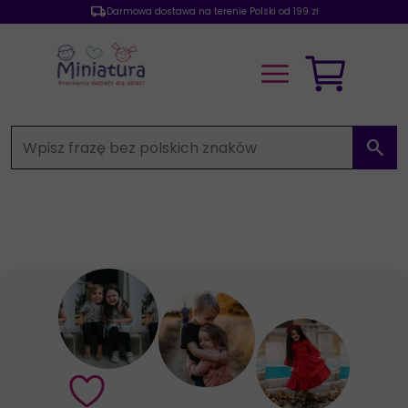
local_shipping
Darmowa dostawa na terenie Polski od 199 zł
search