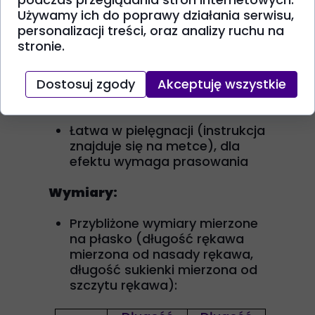
chłodniejsze dni
Używamy ich do poprawy działania serwisu,
Na specjalną okazję i na co
personalizacji treści, oraz analizy ruchu na
dzień, do przedszkola, do
stronie.
szkoły, na wakacje, na
przyjęcia, na spacer
Dostosuj zgody
Akceptuję wszystkie
Pielęgnacja:
Łatwa w pielęgnacji (instrukcja
znajduje się na metce), dla
efektu wymaga prasowania
Wymiary:
Przybliżone wymiary mierzone
na płasko (długość rękawa
mierzona od nasady rękawa,
długość sukienki mierzona od
szczytu rękawa):