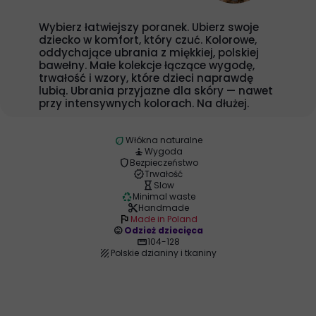
Wybierz łatwiejszy poranek. Ubierz swoje
dziecko w komfort, który czuć. Kolorowe,
oddychające ubrania z miękkiej, polskiej
bawełny. Małe kolekcje łączące wygodę,
trwałość i wzory, które dzieci naprawdę
lubią. Ubrania przyjazne dla skóry — nawet
przy intensywnych kolorach. Na dłużej.
eco
Włókna naturalne
self_improvement
Wygoda
shield
Bezpieczeństwo
verified
Trwałość
hourglass_empty
Slow
recycling
Minimal waste
content_cut
Handmade
flag
Made in Poland
child_care
Odzież dziecięca
straighten
104-128
texture
Polskie dzianiny i tkaniny