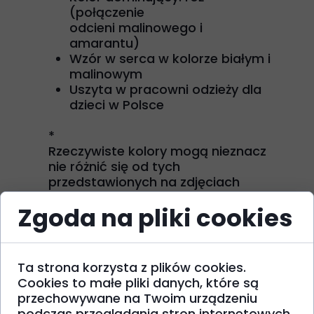
(połączenie
odcieni malinowego i
amarantu)
Wzór w serca w kolorze białym i
malinowym
Uszyta w pracowni odzieży dla
dzieci w Polsce
*
Rzeczywiste kolory mogą nieznacz
nie różnić się od tych
przedstawionych na zdjęciach
znajdujących się na naszej stronie,
Zgoda na pliki cookies
co ma związek z ustawieniami
ekranu urządzenia, oświetleniem i
innymi czynnikami
Ta strona korzysta z plików cookies.
Przeznaczenie:
Cookies to małe pliki danych, które są
przechowywane na Twoim urządzeniu
Całoroczna, latem na
podczas przeglądania stron internetowych.