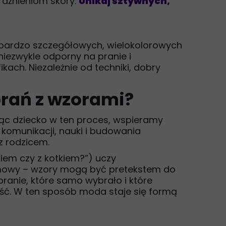
rażnieniom skóry.
Unikaj sztywnych,
 bardzo szczegółowych, wielokolorowych
 niezwykle odporny na pranie i
ach. Niezależnie od techniki, dobry
brań z wzorami?
jąc dziecko w ten proces, wspieramy
 komunikacji, nauki i budowania
z rodzicem.
iem czy z kotkiem?”) uczy
zmowy – wzory mogą być pretekstem do
ranie, które samo wybrało i które
ność. W ten sposób moda staje się formą