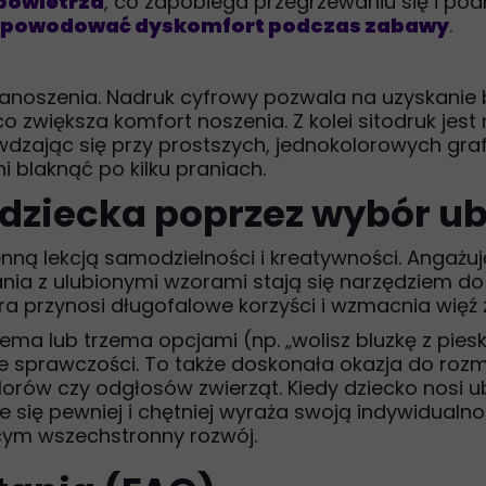
powietrza
, co zapobiega przegrzewaniu się i pod
ą powodować dyskomfort podczas zabawy
.
anoszenia. Nadruk cyfrowy pozwala na uzyskanie
o zwiększa komfort noszenia. Z kolei sitodruk jest
zając się przy prostszych, jednokolorowych grafik
i blaknąć po kilku praniach.
 dziecka poprzez wybór u
nną lekcją samodzielności i kreatywności. Angażu
ania z ulubionymi wzorami stają się narzędziem do
ra przynosi długofalowe korzyści i wzmacnia więź 
ma lub trzema opcjami (np. „wolisz bluzkę z piesk
ie sprawczości. To także doskonała okazja do ro
orów czy odgłosów zwierząt. Kiedy dziecko nosi ub
je się pewniej i chętniej wyraża swoją indywidual
ym wszechstronny rozwój.