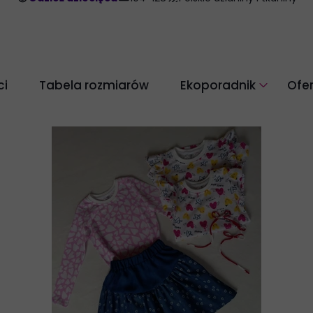
i
Tabela rozmiarów
Ekoporadnik
Ofe
Pielęgnacja odzieży z w
Dbaj o środowisko