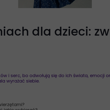
ach dla dzieci: zwi
atów i serc, bo odwołują się do ich świata, emocji
la wyrażać siebie.
wierzętami?
: jakie wybierać?