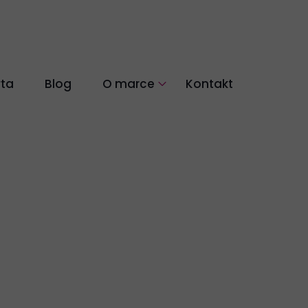
rta
Blog
O marce
Kontakt
łókien naturalnych
Nasza historia
Co nas wyróżnia