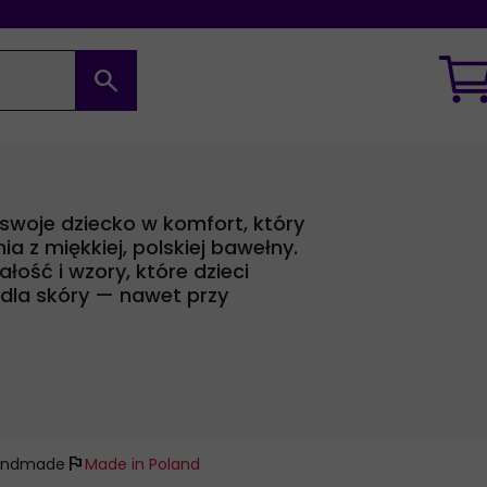
search
 swoje dziecko w komfort, który
a z miękkiej, polskiej bawełny.
łość i wzory, które dzieci
 dla skóry — nawet przy
flag
andmade
Made in Poland