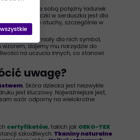
a dzieci niosą ze sobą potężny ładunek
a czy spódniczki w serduszka jest dla
man, który dodaje otuchy, szczególnie w
 wszystkie
rosty i zrozumiały dla nich symbol,
tym wzorem, dajemy mu narzędzie do
iwości na uczucia innych, co stanowi
rócić uwagę?
eństwem
. Skóra dziecka jest niezwykle
uku jest kluczowy. Najważniejsze jest,
a sam wzór odporny na wielokrotne
ach
certyfikatów
, takich jak
OEKO-TEX
tancji szkodliwych.
Tkaniny naturalne