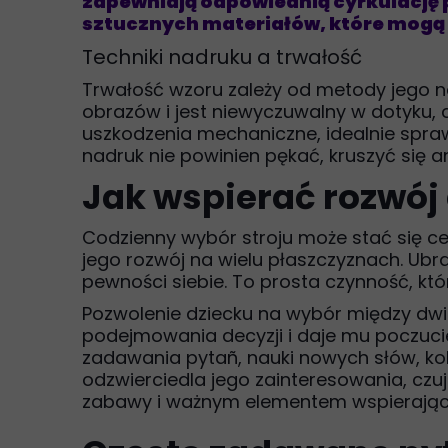
zapewniają odpowiednią cyrkulację 
sztucznych materiałów, które mog
Techniki nadruku a trwałość
Trwałość wzoru zależy od metody jego n
obrazów i jest niewyczuwalny w dotyku, c
uszkodzenia mechaniczne, idealnie sprawd
nadruk nie powinien pękać, kruszyć się an
Jak wspierać rozwój
Codzienny wybór stroju może stać się ce
jego rozwój na wielu płaszczyznach. Ubr
pewności siebie. To prosta czynność, któ
Pozwolenie dziecku na wybór między dwie
podejmowania decyzji i daje mu poczuc
zadawania pytañ, nauki nowych słów, kol
odzwierciedla jego zainteresowania, czu
zabawy i ważnym elementem wspierając