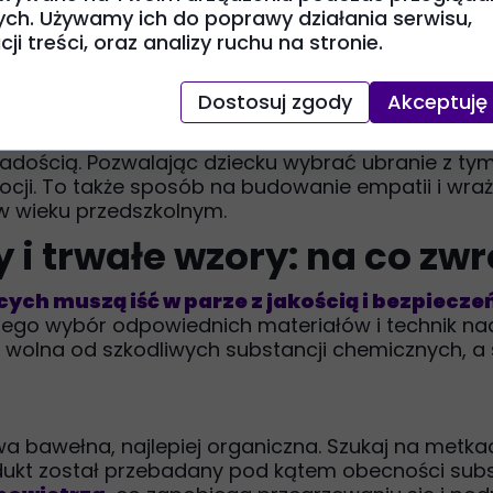
ych. Używamy ich do poprawy działania serwisu,
, ciepła i bezpieczeństwa
. Ubrania z sercami dl
ji treści, oraz analizy ruchu na stronie.
ywać na samopoczucie malucha. Noszenie sweterk
iłości rodziców i bliskich
. Działa to jak taliz
Dostosuj zgody
Akceptuję
ień w przedszkolu.
nauce rozpoznawania i wyrażania uczuć. Jest to p
 i radością. Pozwalając dziecku wybrać ubranie z 
i. To także sposób na budowanie empatii i wrażl
 wieku przedszkolnym.
 i trwałe wzory: na co zw
ych muszą iść w parze z jakością i bezpiecz
tego wybór odpowiednich materiałów i technik nadr
 i wolna od szkodliwych substancji chemicznych, 
bawełna, najlepiej organiczna. Szukaj na metk
odukt został przebadany pod kątem obecności subs