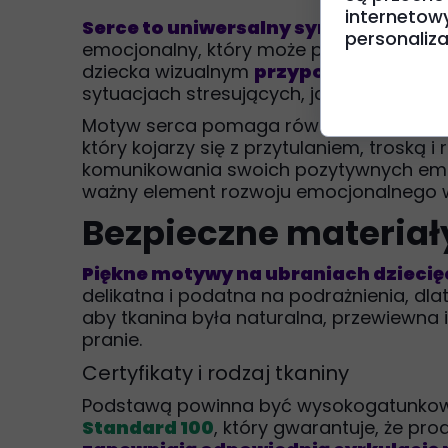
internetow
Serce to uniwersalny symbol miłości
personalizac
emocjonalny, który może pozytywnie wpł
dziecka wizualnym
przypomnieniem o m
sytuacjach stresujących, jak pierwszy dz
Motyw serca pomaga również dzieciom w 
który kojarzy się z przytulaniem, troską
komunikowania swoich pozytywnych emocj
ważny element rozwoju emocjonalnego w
Bezpieczne materiały
Piękne motywy na ubraniach dziecięc
delikatna i podatna na podrażnienia, dla
aby tkanina była naturalna, przewiewna
pranie.
Certyfikaty i rodzaj tkaniny
Podstawą powinna być wysokogatunkowa 
Standard 100
, który gwarantuje, że pr