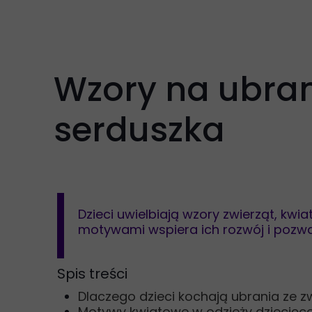
Sukienki
T-shirty
Kolekcje
Wzory na ubrani
serduszka
Dzieci uwielbiają wzory zwierząt, kwi
motywami wspiera ich rozwój i pozwa
Spis treści
Dlaczego dzieci kochają ubrania ze z
Motywy kwiatowe w odzieży dziecięcej