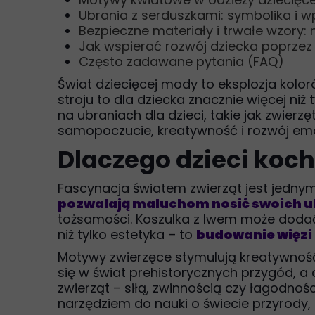
Ubrania z serduszkami: symbolika i 
Bezpieczne materiały i trwałe wzory:
Jak wspierać rozwój dziecka poprze
Często zadawane pytania (FAQ)
Świat dziecięcej mody to eksplozja kolo
stroju to dla dziecka znacznie więcej niż
na ubraniach dla dzieci, takie jak zwierz
samopoczucie, kreatywność i rozwój em
Dlaczego dzieci koch
Fascynacja światem zwierząt jest jednym
pozwalają maluchom nosić swoich u
tożsamości. Koszulka z lwem może dodać 
niż tylko estetyka – to
budowanie więzi 
Motywy zwierzęce stymulują kreatywność 
się w świat prehistorycznych przygód, a
zwierząt – siłą, zwinnością czy łagodnoś
narzędziem do nauki o świecie przyrody,