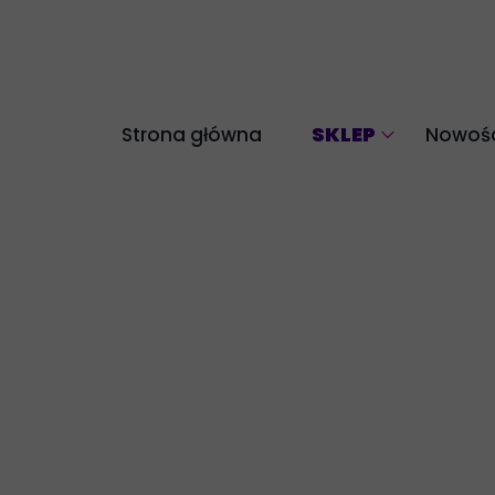
SKLEP
Strona główna
Nowośc
Akcesoria
Bluzy
Komplety
Legginsy
Longsleeve
Spodnie
Spódnice