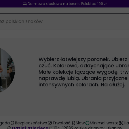
local_shipping
Darmowa dostawa na terenie Polski od 199 zł
Wybierz łatwiejszy poranek. Ubierz
czuć. Kolorowe, oddychające ubrani
Małe kolekcje łączące wygodę, trwa
naprawdę lubią. Ubrania przyjazne
intensywnych kolorach. Na dłużej.
shield
verified
hourglass_empty
recycling
content_cut
goda
Bezpieczeństwo
Trwałość
Slow
Minimal waste
H
child_care
straighten
texture
Odzież dziecięca
104-128
Polskie dzianiny i tkaniny