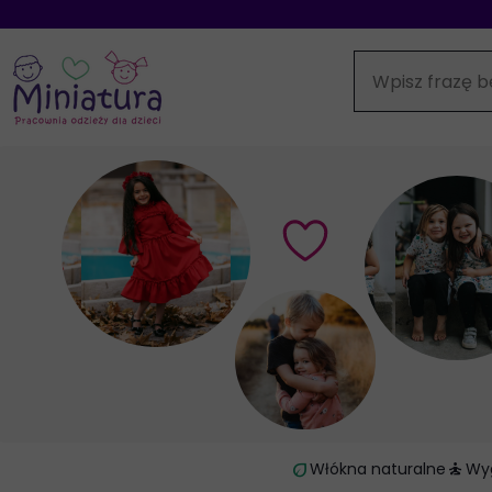
eco
self_improvement
Włókna naturalne
Wy