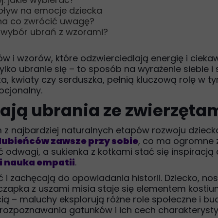
wpływ na emocje dziecka
 na co zwrócić uwagę?
z wybór ubrań z wzorami?
rów i wzorów, które odzwierciedlają energię i ci
 tylko ubranie się – to sposób na wyrażenie siebie
ęta, kwiaty czy serduszka, pełnią kluczową rolę w 
ocjonalny.
ają ubrania ze zwierzęta
 z najbardziej naturalnych etapów rozwoju dzieck
lubieńców zawsze przy sobie
, co ma ogromne z
odwagi, a sukienka z kotkami stać się inspiracją
i nauka empatii
.
i zachęcają do opowiadania historii. Dziecko, no
 czapka z uszami misia staje się elementem kostiu
cią – maluchy eksplorują różne role społeczne i b
 rozpoznawania gatunków i ich cech charakteryst