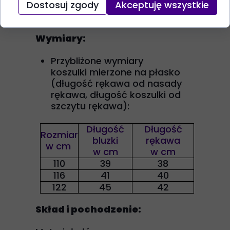
się na metce, dla efektu
Dostosuj zgody
Akceptuję wszystkie
prasować
Wymiary:
Przybliżone wymiary
koszulki mierzone na płasko
(długość rękawa od nasady
rękawa, długość koszulki od
szczytu rękawa):
Długość
Długość
Rozmiar
bluzki
rękawa
w cm
w cm
w cm
110
39
38
116
41
40
122
45
42
Skład i pochodzenie: