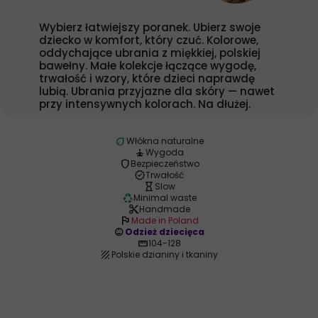
Wybierz łatwiejszy poranek. Ubierz swoje
dziecko w komfort, który czuć. Kolorowe,
oddychające ubrania z miękkiej, polskiej
bawełny. Małe kolekcje łączące wygodę,
trwałość i wzory, które dzieci naprawdę
lubią. Ubrania przyjazne dla skóry — nawet
przy intensywnych kolorach. Na dłużej.
eco
Włókna naturalne
self_improvement
Wygoda
shield
Bezpieczeństwo
verified
Trwałość
hourglass_empty
Slow
recycling
Minimal waste
content_cut
Handmade
flag
Made in Poland
child_care
Odzież dziecięca
straighten
104-128
texture
Polskie dzianiny i tkaniny