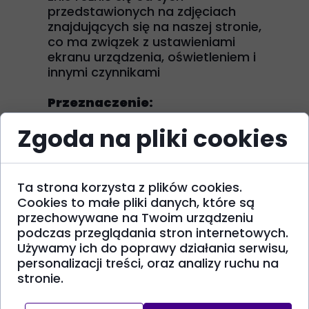
przedstawionych na zdjęciach
znajdujących się na naszej stronie,
co ma związek z ustawieniami
ekranu urządzenia, oświetleniem i
innymi czynnikami
Przeznaczenie:
Zgoda na pliki cookies
Całoroczna, zimą do sweterka
lub wewnątrz, latem na
chłodniejsze dni
Zajęcia fizyczne, spanie,
Ta strona korzysta z plików cookies.
zabawa
Cookies to małe pliki danych, które są
Na co dzień, do przedszkola
przechowywane na Twoim urządzeniu
i szkoły, na urodziny, spacer,
podczas przeglądania stron internetowych.
uroczystość rodzinną i wyjazd
Używamy ich do poprawy działania serwisu,
personalizacji treści, oraz analizy ruchu na
Pielęgnacja:
stronie.
Instrukcja pielęgnacji znajduje