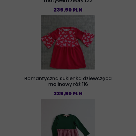
motywem zebry 122
239,90 PLN
Romantyczna sukienka dziewczęca
malinowy róż 116
239,90 PLN